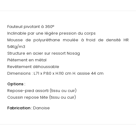
Fauteuil pivotant à 360°
Inclinable par une légère pression du corps
Mousse de polyuréthane moulée à froid de densité HR
54Kg/m3
Structure en acier sur ressort Nosag
Piètement en métal
Revêtement déhoussable
Dimensions : L.71 x P.80 x H.110 cm H. assise 44 cm
Options :
Repose-pied assorti (tissu ou cuir)
Coussin repose tête (tissu ou cuir)
Fabrication :
Danoise